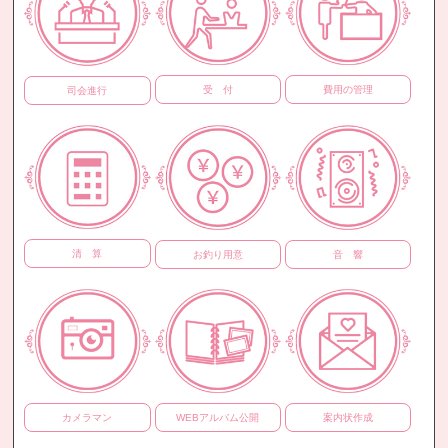
受 付
費用の管理
司会進行
清 算
お釣り用意
音 響
カメラマン
WEBアルバム公開
案内状作成