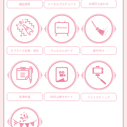
出張打ち合わせ
トータルプロデュース
備品用意
ウェルカムボード
後片付け
サプライズ企画・演出
名簿作成
DVD上映サポート
フォトスティック