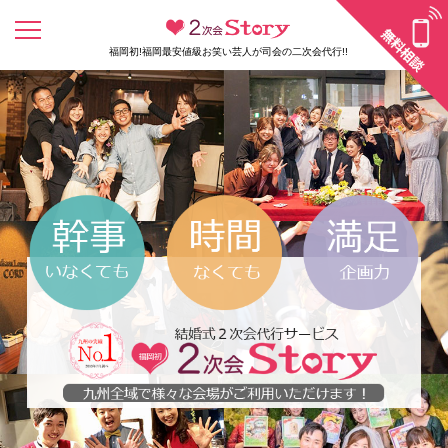
福岡初!福岡最安値級お笑い芸人が司会の二次会代行!!