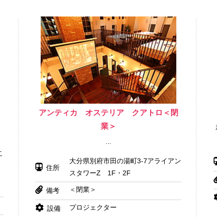
賓
アンティカ オステリア クアトロ＜閉
業＞
場
...
二
大分県別府市田の湯町3-7アライアン
住所
スタワーZ 1F・2F
＜閉業＞
備考
プロジェクター
設備