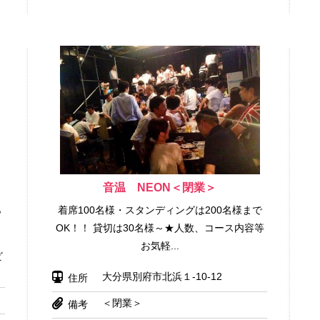
音温 NEON＜閉業＞
ら
着席100名様・スタンディングは200名様まで
OK！！ 貸切は30名様～★人数、コース内容等
お気軽...
ビ
大分県別府市北浜１-10-12
住所
＜閉業＞
備考