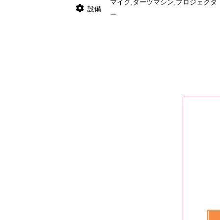
マイク,ダーツマシン,プロジェクタ
設備
ー