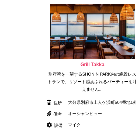
Grill Takka
別府湾を一望するSHONIN PARK内の絶景レ
トランで、リゾート感あふれるパーティーを
えません...
大分県別府市上人ケ浜町504番地1
住所
オーシャンビュー
備考
マイク
設備