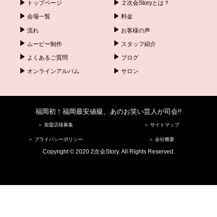
トップページ
２次会Storyとは？
会場一覧
料金
流れ
お客様の声
ムービー制作
スタッフ紹介
よくあるご質問
ブログ
オンラインアルバム
サロン
福岡初！福岡最安値級、あのお笑い芸人が司会!!
＞ 加盟店様募集
＞ サイトマップ
＞ プライバシーポリシー
＞ 会社概要
Copyright © 2020 2次会Story. All Rights Reserved.