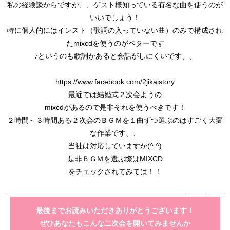
私の経験談からですが、、ゲスト様知っている有名な曲を使うのが
いいでしょう！
特に個人的にはインスト（歌詞の入っていない曲）のみで構成され
たmixcdを使うのがベターです
♪というのも歌詞があると会話がしにくいです、、
https://www.facebook.com/2jikaistory
最近では結婚式２次会ようの
mixcdがあるので是非それを使うべきです！
２時間～３時間ある２次会のＢＧＭを１曲ずつ選ぶのはすごく大変
な作業です、、
当社は対応していますが(^.^)
是非ＢＧＭを選ぶ際はMIXCD
をチェックされてみては！！
最後までお読みいただきありがとうございます！
ぜひあなたもこんな二次会を開いてみませんか