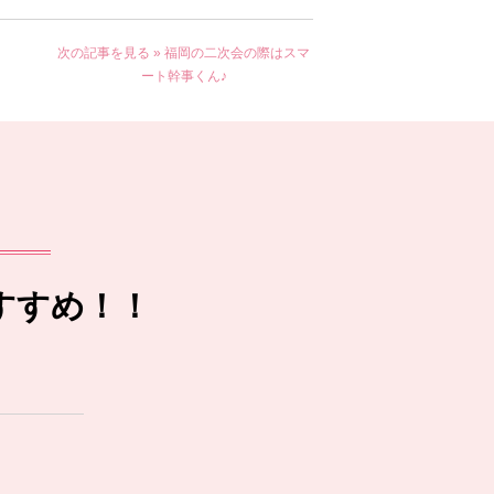
次の記事を見る »
福岡の二次会の際はスマ
ート幹事くん♪
すすめ！！