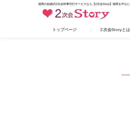
福岡の結婚式2次会幹事代行サービスなら【2次会Story】福岡を中心
トップページ
２次会Storyと