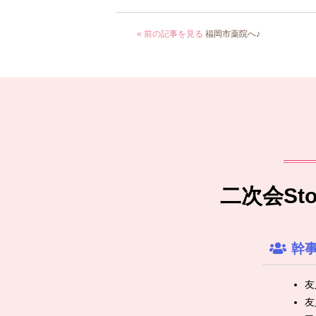
« 前の記事を見る
福岡市薬院へ♪
二次会S
幹
友
友