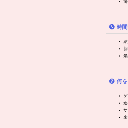
司
時間
結
新
景
何を
ゲ
進
サ
来