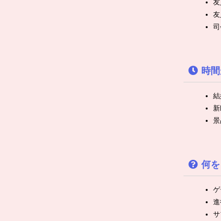
友
友
司
時間
結
新
景
何を
ゲ
進
サ