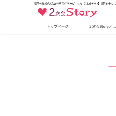
福岡の結婚式2次会幹事代行サービスなら【2次会Story】福岡を中心
トップページ
２次会Storyと