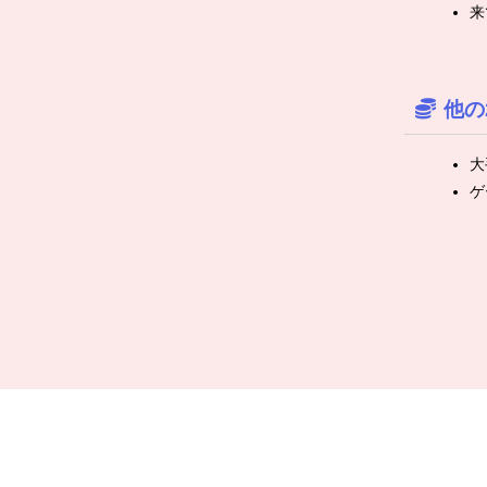
来
他の
大
ゲ