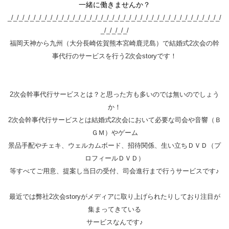
一緒に働きませんか？
_/_/_/_/_/_/_/_/_/_/_/_/_/_/_/_/_/_/_/_/_/_/_/_/_/_/_/_/_/_/_/_/_/_/_/_/_/_/
_/_/_/_/_/
福岡天神から九州（大分長崎佐賀熊本宮崎鹿児島）で結婚式2次会の幹
事代行のサービスを行う2次会storyです！
2次会幹事代行サービスとは？と思った方も多いのでは無いのでしょう
か！
2次会幹事代行サービスとは結婚式2次会において必要な司会や音響（Ｂ
ＧＭ）やゲーム
景品手配やチェキ、ウェルカムボード、招待関係、生い立ちＤＶＤ（プ
ロフィールＤＶＤ）
等すべてご用意、提案し当日の受付、司会進行まで行うサービスです♪
最近では弊社2次会storyがメディアに取り上げられたりしており注目が
集まってきている
サービスなんです♪