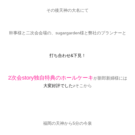
その後
天神の大名にて
幹事様と二次会会場の、sugargarden様と弊社のプランナーと
打ち合わせ&下見！
2次会story独自特典のホールケーキ
が新郎新婦様には
大変好評でした♪
そこから
福岡の天神から5分の今泉