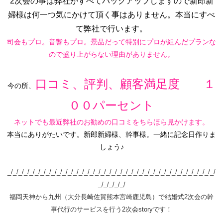
2次会の事は弊社がすべてバックアップしますので新郎新
婦様は何一つ気にかけて頂く事はありません。本当にすべ
て弊社で行います。
司会もプロ。音響もプロ。景品だって特別にプロが組んだプランな
ので盛り上がらない理由がありません。
口コミ、評判、顧客満足度 １
今の所、
００パーセント
ネットでも最近弊社のお勧めの口コミをちらほら見かけます。
本当にありがたいです。新郎新婦様、幹事様。
一緒に記念日作りま
しょう♪
_/_/_/_/_/_/_/_/_/_/_/_/_/_/_/_/_/_/_/_/_/_/_/_/_/_/_/_/_/_/_/_/_/_/_/_/_/_/
_/_/_/_/_/
福岡天神から九州（大分長崎佐賀熊本宮崎鹿児島）で結婚式2次会の幹
事代行のサービスを行う2次会storyです！