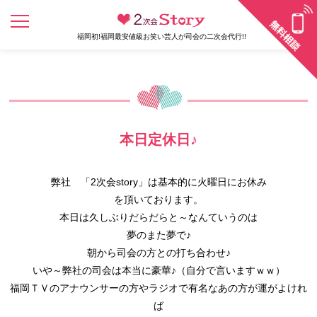
福岡初!福岡最安値級お笑い芸人が司会の二次会代行!!
本日定休日♪
弊社 「2次会story」は基本的に火曜日にお休み
を頂いております。
本日は久しぶりだらだらと～なんていうのは
夢のまた夢で♪
朝から司会の方との打ち合わせ♪
いや～弊社の司会は本当に豪華♪（自分で言いますｗｗ）
福岡ＴＶのアナウンサーの方やラジオで有名なあの方が運がよけれ
ば