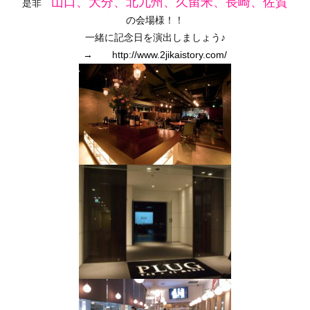
山口、大分、北九州、久留米、長崎、佐賀
是非
の会場様！！
一緒に記念日を演出しましょう♪
→
ht
tp://www.2jikaistory.com/