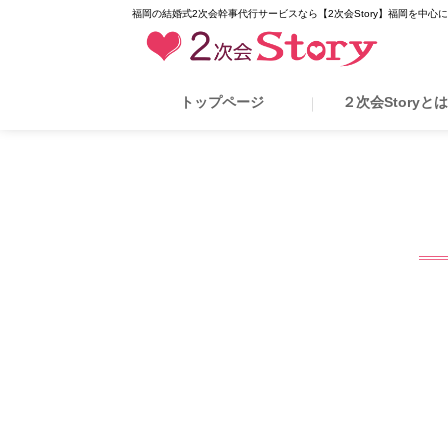
福岡の結婚式2次会幹事代行サービスなら【2次会Story】福岡を中心
トップページ
２次会Storyと