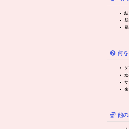
結
新
景
何を
ゲ
進
サ
来
他の