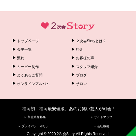
トップページ
２次会Storyとは？
会場一覧
料金
流れ
お客様の声
ムービー制作
スタッフ紹介
よくあるご質問
ブログ
オンラインアルバム
サロン
福岡初！福岡最安値級、あのお笑い芸人が司会!!
＞ 加盟店様募集
＞ サイトマップ
＞ プライバシーポリシー
＞ 会社概要
Copyright © 2020 2次会Story. All Rights Reserved.