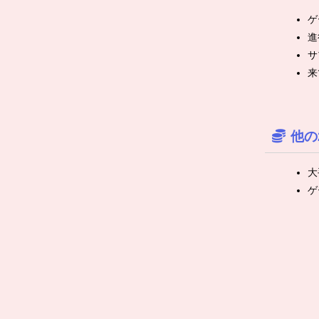
ゲ
進
サ
来
他の
大
ゲ