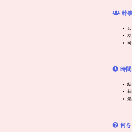
幹
友
友
司
時間
結
新
景
何を