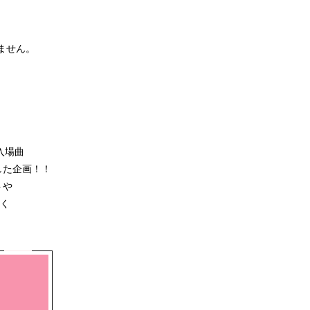
ません。
入場曲
した企画！！
トや
く