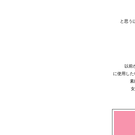
と思う
以前
に使用した
素
女