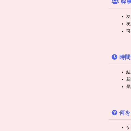
幹
友
友
司
時間
結
新
景
何を
ゲ