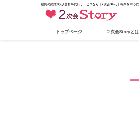
福岡の結婚式2次会幹事代行サービスなら【2次会Story】福岡を中心
トップページ
２次会Storyと