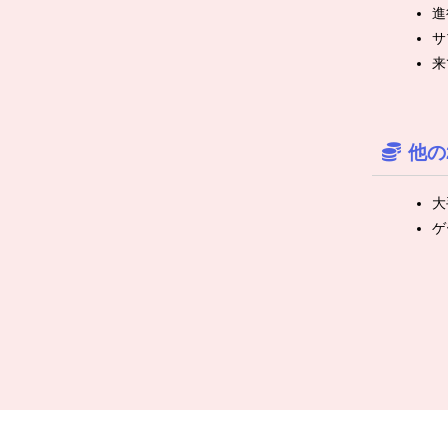
進
サ
来
他の
大
ゲ