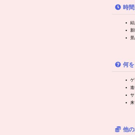
時間
結
新
景
何を
ゲ
進
サ
来
他の