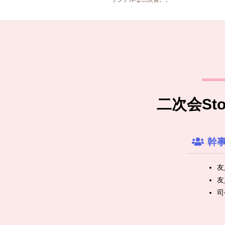
二次会S
幹
友
友
司