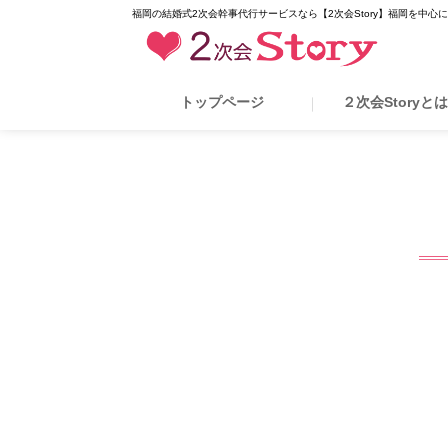
福岡の結婚式2次会幹事代行サービスなら【2次会Story】福岡を中心
トップページ
２次会Storyと