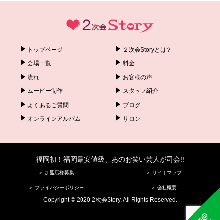
トップページ
２次会Storyとは？
会場一覧
料金
流れ
お客様の声
ムービー制作
スタッフ紹介
よくあるご質問
ブログ
オンラインアルバム
サロン
福岡初！福岡最安値級、あのお笑い芸人が司会!!
＞ 加盟店様募集
＞ サイトマップ
＞ プライバシーポリシー
＞ 会社概要
Copyright © 2020 2次会Story. All Rights Reserved.