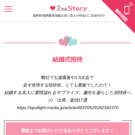
福岡初!福岡最安値級お笑い芸人が司会の二次会代行!!
結婚式招待
弊社でも披露宴や1.5次会で
必ず使用する招待状。とても素敵でしたので！
結婚する友人に愛情溢れるサプライズ。趣向を凝らした招待状へ
の「出席」返信17選
https://spotlight-media.jp/article/49370529182342370
最後までお読みいただきありがとうございます！