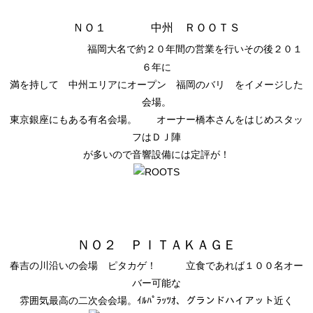
ＮＯ１ 中州 ＲＯＯＴＳ
福岡大名で約２０年間の営業を行いその後２０１
６年に
満を持して 中州エリアにオープン 福岡のバリ をイメージした
会場。
東京銀座にもある有名会場。 オーナー橋本さんをはじめスタッ
フはＤＪ陣
が多いので音響設備には定評が！
ＮＯ２ ＰＩＴＡＫＡＧＥ
春吉の川沿いの会場 ピタカゲ！ 立食であれば１００名オー
バー可能な
雰囲気最高の二次会会場。ｲﾙﾊﾟﾗｯﾂｵ、グランドハイアット近く