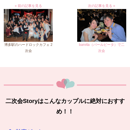
« 前の記事を見る
次の記事を見る »
博多駅のハードロックカフェ 2
barvita（バールビータ）で二
次会
次会
二次会Storyはこんなカップルに絶対におすす
め！！