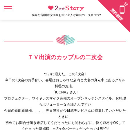
福岡初!福岡最安値級お笑い芸人が司会の二次会代行!!
ＴＶ出演のカップルの二次会
ついに迎えた、この2次会!!
今日の2次会のお手伝い、
会場はおしゃれな店内と大名の真ん中にあるグリル
料理のお店、
「ICONA」さん!!
プロジェクター、
ワイヤレスマイク完備のオープンキッチンスタイル、
お料理
もボリューミーな会場さんです♪♪
今日の新郎新婦様、、、、
先日弊社が今日感テレビさんに特集していただいた
ときに、
初めてお問合せ頂き来店してくださったにも関わらずに、
快く取材をOKして
くださった新婦様、
の2次会パーティだったのです!!(^^)!