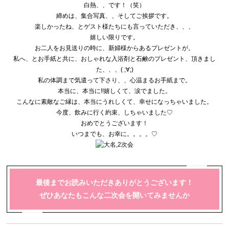
白熱、、です！（笑）
締めは、集合写真、、そしてご挨拶です。
楽しかったね、とゲスト様たちにも言っていただき、、、
嬉しい限りです。
お二人をお見送りの時に、新婦様からあるプレゼントが。
私へ、とお手紙と共に、おしゃれな入浴剤と石鹸のプレゼント、
頂きまし
た、、、( ;∀;)
私の体調まで気遣って下さり、、心温まるお手紙まで。
本当に、本当に!!嬉しくて、涙でました。
こんなに素敵なご縁は、本当にうれしくて、
幸せになっちゃいました。
今度、飲みに行く約束、しちゃいました♡
おめでとうございます！
いつまでも、お幸に。。。。♡
最後までお読みいただきありがとうございます！
ぜひあなたもこんな二次会を開いてみませんか