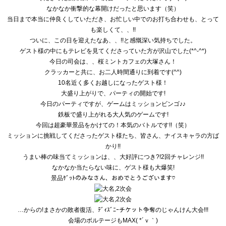
なかなか衝撃的な幕開けだったと思います（笑）
当日まで本当に仲良くしていただき、
お忙しい中でのお打ち合わせも、とって
も楽しくて、、!!
ついに、この日を迎えたなあ、、!!と感慨深い気持ちでした。
ゲスト様の中にもテレビを見てくださっていた方が沢山でした(*
^-^*)
今日の司会は、、桜ミントカフェの大塚さん！
クラッカーと共に、お二人時間通りに到着です(^^)
10名近く多くお越しになったゲスト様！
大盛り上がりで、パーティの開始です!
今日のパーティですが、ゲームはミッションビンゴ♪♪
鉄板で盛り上がれる大人気のゲームです!
今回は超豪華景品をかけての！本気のバトルです!!（笑）
ミッションに挑戦してくださったゲスト様たち、皆さん、
ナイスキャラの方ば
かり!!
うまい棒の味当てミッションは、、大好評につき?!
2回チャレンジ!!
なかなか当たらない味に、ゲスト様も大爆笑!
景品ｹﾞｯﾄのみなさん、おめでとうございます♡
…からの!まさかの敗者復活、
ﾃﾞｨｽﾞﾆｰチケット争奪のじゃんけん大会!!!
会場のボルテージもMAX( *´ｖ｀)