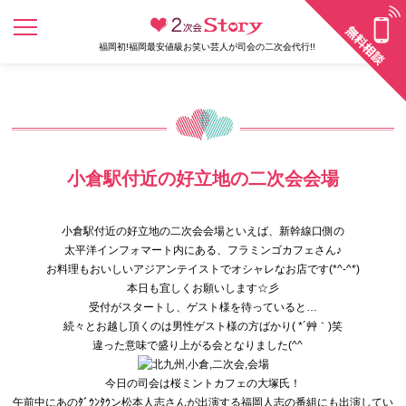
福岡初!福岡最安値級お笑い芸人が司会の二次会代行!!
小倉駅付近の好立地の二次会会場
小倉駅付近の好立地の二次会会場といえば、新幹線口側の
太平洋インフォマート内にある、フラミンゴカフェさん♪
お料理もおいしいアジアンテイストでオシャレなお店です(*^-
^*)
本日も宜しくお願いします☆彡
受付がスタートし、ゲスト様を待っていると…
続々とお越し頂くのは男性ゲスト様の方ばかり( *´艸｀)笑
違った意味で盛り上がる会となりました(^^ゞ
今日の司会は桜ミントカフェの大塚氏！
午前中にあのﾀﾞｳﾝﾀｳン松本人志さんが出演する福岡人志の番組にも出演してい