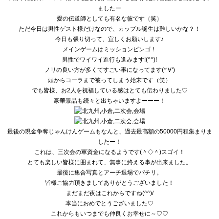
ましたー
愛の伝道師としても有名な彼です（笑）
ただ今日は男性ゲスト様だけなので、カップル誕生は難しいかな？
！
今日も張り切って、宜しくお願いします♪
メインゲームはミッションビンゴ！
男性でワイワイ進行も進みます!(^^)!
ノリの良い方が多くてすごい事になってます(*‘∀‘)
頭からコーラまで被ってしまう始末です（笑）
でも皆様、お2人を祝福している感はとても伝わりました♡
豪華景品も続々と出ちゃいますよーーー！
最後の現金争奪じゃんけんゲームもなんと、
過去最高額の50000円程集まりま
したー！
これは、三次会の軍資金になるようです(＾◇＾)スゴイ！
とても楽しい皆様に囲まれて、無事に終える事が出来ました。
最後に集合写真とアーチ退場でパチリ。
皆様ご協力頂きましてありがとうございました！
まだまだ夜はこれからですね(^^)/
本当におめでとうございました♡
これからもいつまでも仲良くお幸せに～♡♡