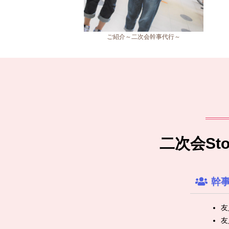
ご紹介～二次会幹事代行～
二次会S
幹
友
友