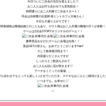
今日ついに二次会の当日を迎えました♡
お二人とはお打ち合わせでも意気投合！
時間通りにお二人到着で二次会スタート！
司会は自称愛の伝道師 桜ミントカフェ大塚さん！
今日も大盛り上がりです！
新郎新婦様は職場結婚とのこともあり、
ゲスト様はお二人共通の職場の方々が多数！
ゲームは2次会STORYオリジナルのゲーム！！
豪華景品をかけたゲームに会場は白熱！！
景品GETの皆さん、おめでとうございますʕ•ᴥ•ʔ
そして敗者復活戦まで！
内容盛りだくさんですが
しっかりとご歓談もされて
お二人もお話に花が咲きます♡
アーチをくぐっての退場。。
打ち合わせでもとっても楽しく♫させていただき、
ステキなお二人とご縁頂けました
いつまでも、お幸せに♡
—