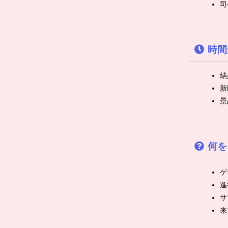
司
時間
結
新
景
何を
ゲ
進
サ
来