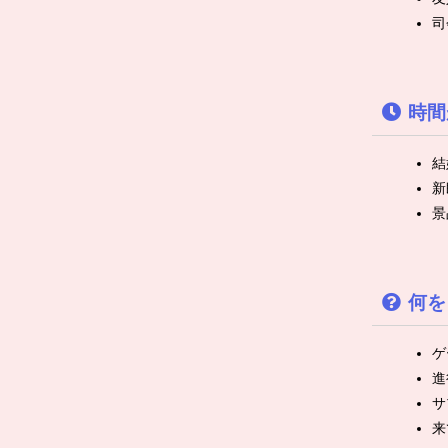
司
時間
結
新
景
何を
ゲ
進
サ
来