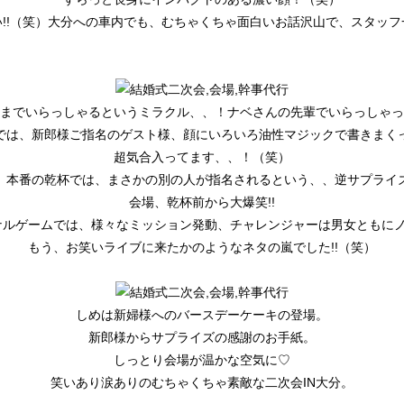
!!（笑）大分への車内でも、
むちゃくちゃ面白いお話沢山で、
スタッフ
までいらっしゃるとい
うミラクル、、！
ナベさんの先輩でいらっしゃっ
では、新郎様ご指名のゲスト様、
顔にいろいろ油性マジックで書きまく
超気合入ってます、、！（笑）
、本番の乾杯では、まさかの別の人が指名されるという、
、逆サプライ
会場、乾杯前から大爆笑!!
ナルゲームでは、
様々なミッション発動、
チャレンジャーは男女ともに
もう、お笑いライブに来たかのようなネタの嵐でした!!（笑）
しめは新婦様へのバースデーケーキの登場。
新郎様からサプライズの感謝のお手紙。
しっとり会場が温かな空気に♡
笑いあり涙ありのむちゃくちゃ素敵な二次会IN大分。