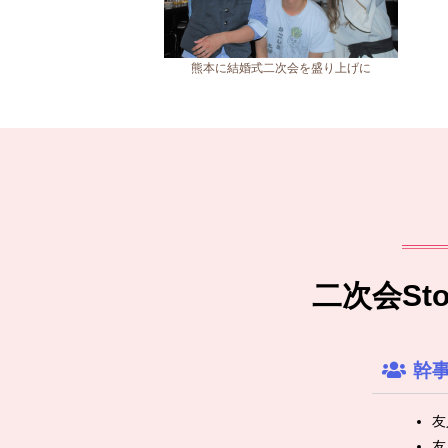
熊本に結婚式二次会を盛り上げに
二次会S
幹
友
友