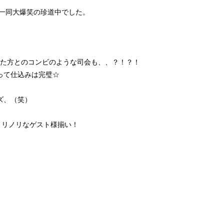
一同大爆笑の珍道中でした。
た方とのコンビのような司会も、、
？！？！
って仕込みは完璧☆
ズ、（笑）
ノリノリなゲスト様揃い！