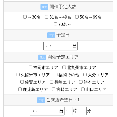
開催予定人数
任意
～30名
31名～49名
50名～69名
70名～
予定日
任意
開催予定エリア
任意
福岡市エリア
北九州市エリア
久留米市エリア
福岡その他
大分エリア
佐賀エリア
長崎エリア
熊本エリア
鹿児島エリア
宮崎エリア
山口エリア
ご来店希望日：1
任意
時
分