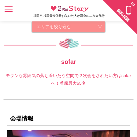
福岡初!福岡最安値級お笑い芸人が司会の二次会代行!!
エリアを絞り込む
sofar
モダンな雰囲気の落ち着いたな空間で２次会をされたい方はsofar
へ！着席最大55名
会場情報