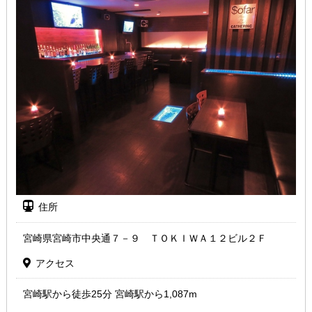
住所
宮崎県宮崎市中央通７－９ ＴＯＫＩＷＡ１２ビル２Ｆ
アクセス
宮崎駅から徒歩25分 宮崎駅から1,087m