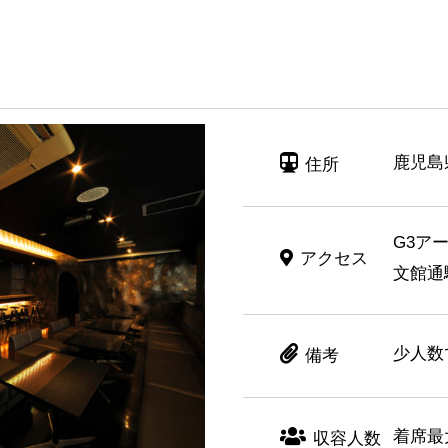
鹿児島
住所
G3ア
アクセス
文館通
少人数
備考
着席最
収容人数