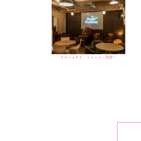
ＨＡｎａＲＥ ｃａｆｅ＜閉業＞