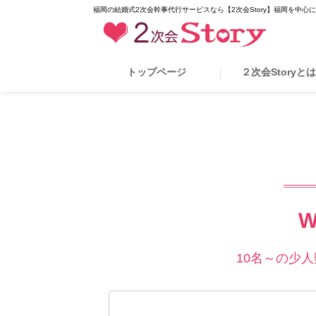
福岡の結婚式2次会幹事代行サービスなら【2次会Story】福岡を中心
トップページ
２次会Storyと
W
10名～の少