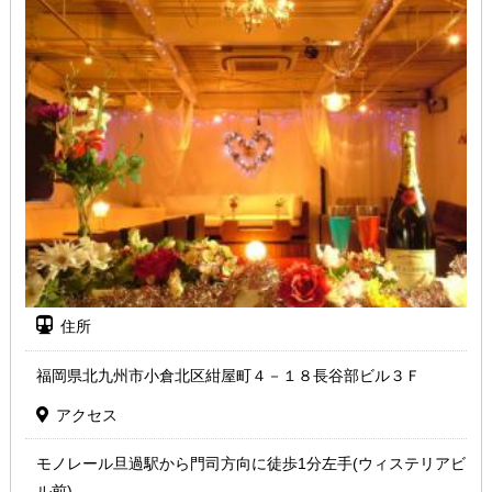
住所
福岡県北九州市小倉北区紺屋町４－１８長谷部ビル３Ｆ
アクセス
モノレール旦過駅から門司方向に徒歩1分左手(ウィステリアビ
ル前)