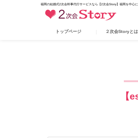
福岡の結婚式2次会幹事代行サービスなら【2次会Story】福岡を中心
トップページ
２次会Storyと
【es