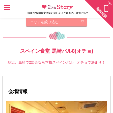
福岡初!福岡最安値級お笑い芸人が司会の二次会代行!!
エリアを絞り込む
スペイン食堂 黒崎バル8(オチョ)
駅近、黒崎で2次会なら本格スペインバル オチョで決まり！
会場情報