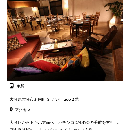
住所
大分県大分市府内町３-7-34 zoo２階
アクセス
大分駅からトキハ方面へ→パチンコDAISYOの手前を右折し、
府内五番街へ→ペットショップ『zoo』の2階