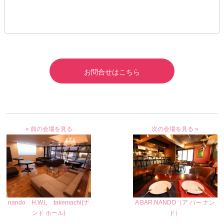
お問合せはこちら
« 前の会場を見る
次の会場を見る »
nando H.W.L takemachi(ナ
A BAR NANDO（ア バー ナン
ンド ホール)
ド）