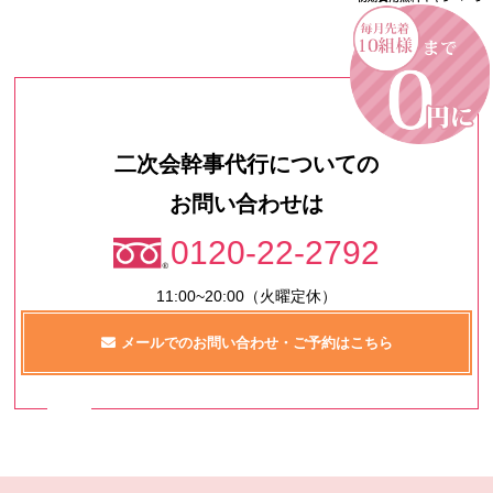
二次会幹事代行についての
お問い合わせは
0120-22-2792
11:00~20:00（火曜定休）
メールでのお問い合わせ・ご予約はこちら