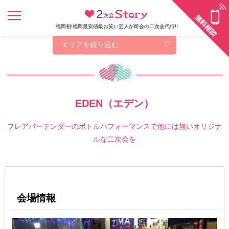
福岡初!福岡最安値級お笑い芸人が司会の二次会代行!!
エリアを絞り込む
EDEN（エデン）
フレアバーテンダーのボトルパフォーマンスで他には無いオリジナ
ルな二次会を
会場情報