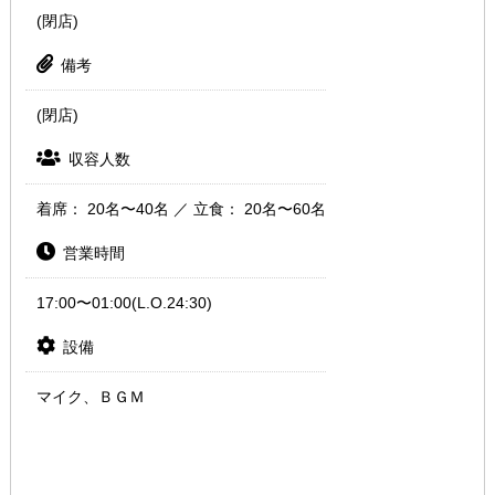
(閉店)
備考
(閉店)
収容人数
着席： 20名〜40名 ／ 立食： 20名〜60名
営業時間
17:00〜01:00(L.O.24:30)
設備
マイク、ＢＧＭ