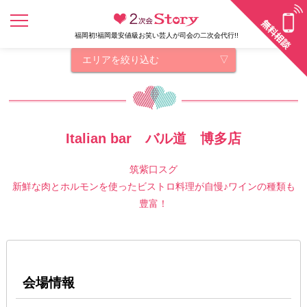
福岡初!福岡最安値級お笑い芸人が司会の二次会代行!!
エリアを絞り込む
Italian bar バル道 博多店
筑紫口スグ
新鮮な肉とホルモンを使ったビストロ料理が自慢♪ワインの種類も
豊富！
会場情報