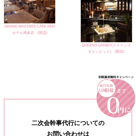
GRAND MASTARS CAFE KKR
ホテル博多店 (閉店)
QUEENS GANBIT(クイーンズ
ギャンビット) (閉店)
二次会幹事代行についての
お問い合わせは