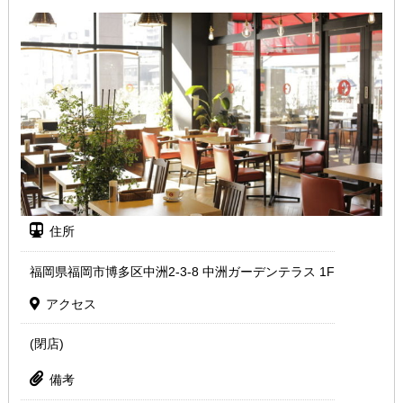
住所
福岡県福岡市博多区中洲2-3-8 中洲ガーデンテラス 1F
アクセス
(閉店)
備考