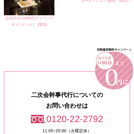
ホールスクエア 福岡) (閉店)
QUEENS GANBIT(クイーンズ
ギャンビット) (閉店)
二次会幹事代行についての
お問い合わせは
0120-22-2792
11:00~20:00（火曜定休）