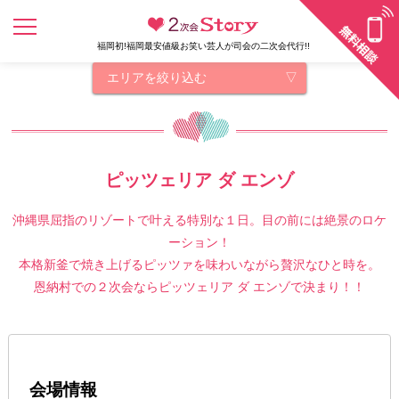
福岡初!福岡最安値級お笑い芸人が司会の二次会代行!!
エリアを絞り込む
ピッツェリア ダ エンゾ
沖縄県屈指のリゾートで叶える特別な１日。目の前には絶景のロケ
ーション！
本格新釜で焼き上げるピッツァを味わいながら贅沢なひと時を。
恩納村での２次会ならピッツェリア ダ エンゾで決まり！！
会場情報