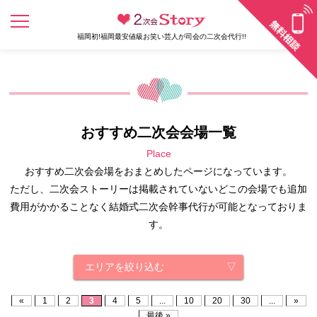
福岡初!福岡最安値級お笑い芸人が司会の二次会代行!!
おすすめ二次会会場一覧
Place
おすすめ二次会会場をおまとめしたページになっています。
ただし、二次会ストーリーは掲載されていないどこの会場でも追加
費用がかかることなく結婚式二次会幹事代行が可能となっておりま
す。
エリアを絞り込む
«
1
2
3
4
5
...
10
20
30
...
»
最後 »