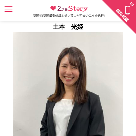
福岡初!福岡最安値級お笑い芸人が司会の二次会代行!!
土本 光姫