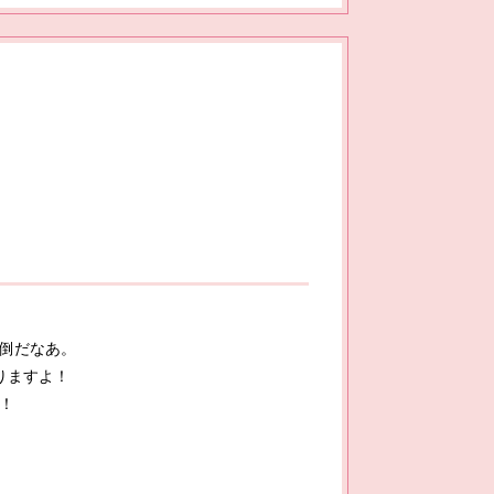
倒だなあ。
りますよ！
！