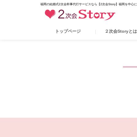
福岡の結婚式2次会幹事代行サービスなら【2次会Story】福岡を中心
トップページ
２次会Storyと