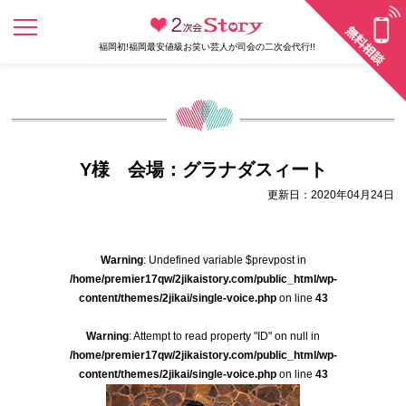
福岡初!福岡最安値級お笑い芸人が司会の二次会代行!!
Y様 会場：グラナダスィート
更新日：2020年04月24日
Warning
: Undefined variable $prevpost in
/home/premier17qw/2jikaistory.com/public_html/wp-
content/themes/2jikai/single-voice.php
on line
43
Warning
: Attempt to read property "ID" on null in
/home/premier17qw/2jikaistory.com/public_html/wp-
content/themes/2jikai/single-voice.php
on line
43