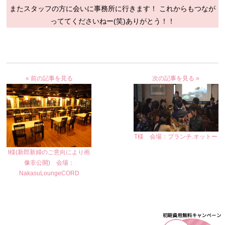
またスタッフの方に会いに事務所に行きます！ これからもつなが
っててくださいねー(笑)ありがとう！！
« 前の記事を見る
次の記事を見る »
T様 会場：ブランチ.オットー
t様(新郎新婦のご意向により画
像非公開) 会場：
NakasuLoungeCORD