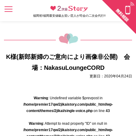
福岡初!福岡最安値級お笑い芸人が司会の二次会代行!!
K様(新郎新婦のご意向により画像非公開) 会
場：NakasuLoungeCORD
更新日：2020年04月24日
Warning
: Undefined variable $prevpost in
/home/premier17qw/2jikaistory.com/public_html/wp-
content/themes/2jikai/single-voice.php
on line
43
Warning
: Attempt to read property "ID" on null in
/home/premier17qw/2jikaistory.com/public_html/wp-