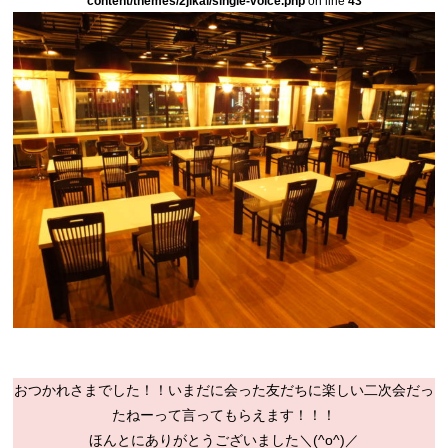
content/themes/2jikai/single-voice.php
on line
43
おつかれさまでした！！いまだに会った友だちに楽しい二次会だっ
たねーって言ってもらえます！！！
ほんとにありがとうございました＼(^o^)／