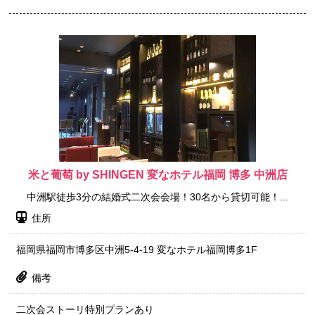
米と葡萄 by SHINGEN 変なホテル福岡 博多 中洲店
中洲駅徒歩3分の結婚式二次会会場！30名から貸切可能！...
住所
福岡県福岡市博多区中洲5-4-19 変なホテル福岡博多1F
備考
二次会ストーリ特別プランあり