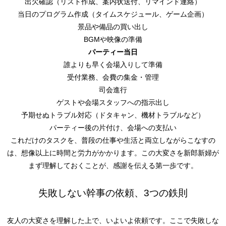
出欠確認（リスト作成、案内状送付、リマインド連絡）
当日のプログラム作成（タイムスケジュール、ゲーム企画）
景品や備品の買い出し
BGMや映像の準備
パーティー当日
誰よりも早く会場入りして準備
受付業務、会費の集金・管理
司会進行
ゲストや会場スタッフへの指示出し
予期せぬトラブル対応（ドタキャン、機材トラブルなど）
パーティー後の片付け、会場への支払い
これだけのタスクを、普段の仕事や生活と両立しながらこなすの
は、想像以上に時間と労力がかかります。この大変さを新郎新婦が
まず理解しておくことが、感謝を伝える第一歩です。
失敗しない幹事の依頼、3つの鉄則
友人の大変さを理解した上で、いよいよ依頼です。ここで失敗しな