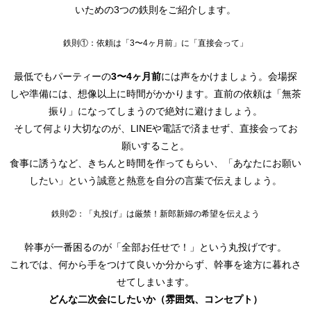
いための3つの鉄則をご紹介します。
鉄則①：依頼は「3〜4ヶ月前」に「直接会って」
最低でもパーティーの
3〜4ヶ月前
には声をかけましょう。会場探
しや準備には、想像以上に時間がかかります。直前の依頼は「無茶
振り」になってしまうので絶対に避けましょう。
そして何より大切なのが、LINEや電話で済ませず、直接会ってお
願いすること。
食事に誘うなど、きちんと時間を作ってもらい、「あなたにお願い
したい」という誠意と熱意を自分の言葉で伝えましょう。
鉄則②：「丸投げ」は厳禁！新郎新婦の希望を伝えよう
幹事が一番困るのが「全部お任せで！」という丸投げです。
これでは、何から手をつけて良いか分からず、幹事を途方に暮れさ
せてしまいます。
どんな二次会にしたいか（雰囲気、コンセプト）