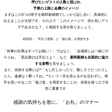
呼びたいゲストの人数と顔ぶれ
予算の上限と会費のイメージ
まずはこの3つの骨子を新郎新婦側でしっかり話し合い、具体的に
伝えることが大切です。その上で「このイメージで、何か良いアイ
デアあるかな？」と相談する形を取りましょう。
鉄則③：「手伝う姿勢」と「逃げ道」を用意する
「幹事の仕事はすべてお願い！」ではなく、「会場探しは一緒にや
ろうね」「景品選びは手伝うよ！」など、
新郎新婦も全面的に協力
する姿勢
を見せましょう。
また、依頼する際には**「もし忙しかったり、難しそうだったりし
たら、遠慮なく断ってね」**という一言を添えるのを忘れずに。相
手を思いやるこの「逃げ道」を用意することが、友情を保つ上で非
常に重要です.
感謝の気持ちを形に。「お礼」のマナー