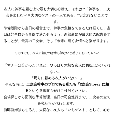
友人に幹事を頼む上で最も大切な心構え。それは**「幹事も、二次
会を楽しむべき大切なゲストの一人である」**と忘れないことで
す。
準備段階から当日の運営まで、幹事の負担をできるだけ軽くし、当
日は幹事自身も笑顔で過ごせるよう、新郎新婦が最大限の配慮をす
ることが、最高の二次会、そして未来に続く友情へと繋がります。
＼それでも、友人に頼むのは申し訳ないと感じるおふたりへ／
「マナーは分かったけれど、やっぱり大切な友人に負担はかけられ
ない…」
「周りに頼める友人がいない…」
そんな時は、
二次会幹事のプロである私たち「2次会Story」に頼
る
という選択肢もぜひご検討ください。
会場探しから面倒な予算管理、当日の司会進行まで、二次会の全て
を私たちが代行します。
新郎新婦はもちろん、大切なご友人も「いちゲスト」として、心か