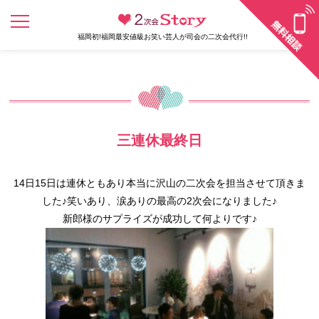
福岡初!福岡最安値級お笑い芸人が司会の二次会代行!!
三連休最終日
14日15日は連休ともあり本当に沢山の二次会を担当させて頂きま
した♪笑いあり、涙ありの最高の2次会になりました♪
新郎様のサプライズが成功して何よりです♪