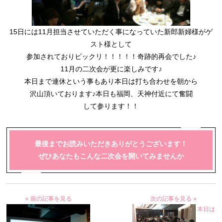
15日には11月担当させていただく事になっていた新郎新婦様がゲ
スト様として
参加されておりビックリ！！！！！
奇跡的再会でした♪
11月の二次会が更に楽しみです♪
本日まで連休という事もあり本日は打ち合わせを朝から
沢山頂いております♪本日も福岡、天神付近にて奮闘
して参ります！！
最後までお読みいただきありがとうございます！
ぜひあなたもこんな二次会を開いてみませんか
« 前の記事を見る
次の記事を見る »
本日は