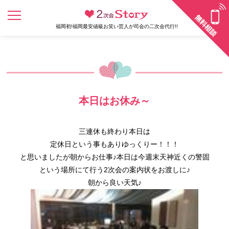
福岡初!福岡最安値級お笑い芸人が司会の二次会代行!!
本日はお休み～
三連休も終わり本日は
定休日という事もありゆっくりー！！！
と思いましたが朝からお仕事♪本日は今週末天神近くの警固
という場所にて行う2次会の案内状をお渡しに♪
朝から良い天気♪