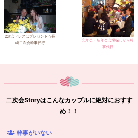
2次会ドレスはプレゼント☆長
忘年会・新年会会場探しから幹
崎二次会幹事代行
事代行
二次会Storyはこんなカップルに絶対におすす
め！！
幹事がいない