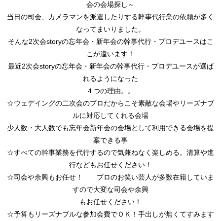
会の会場探し～
当日の司会、カメラマンを派遣したりする幹事代行業の依頼が多く
なってまいりました。
そんな2次会storyの忘年会・新年会の幹事代行・プロデユースはこ
こが違います！
最近2次会storyの忘年会・新年会の幹事代行・プロデユースが選ば
れるようになった
４つの理由。。
☆ウェデイングの二次会のプロだからこそ素敵な会場やリーズナブ
ルに対応してくれる会場
少人数・大人数でも忘年会新年会の会場として利用できる会場を提
案できる事
☆すべての幹事業務を代行するので気兼ねなく楽しめる。清算や進
行などもお任せください！
☆司会や余興もお任せ！ プロのお笑い芸人が多数在籍していま
すので大変な司会や余興
もお任せください！
☆予算もリーズナブルな参加会費でＯＫ！手出しが無くてすみます