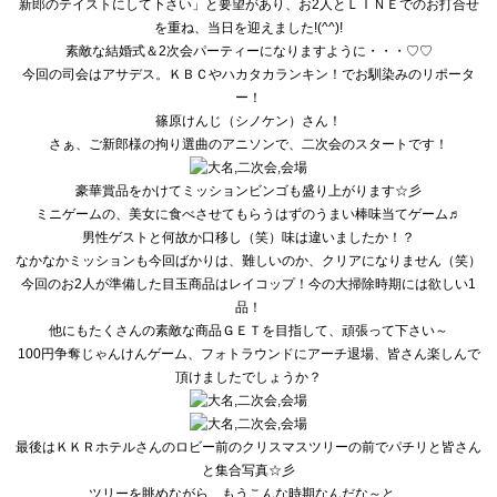
新郎のテイストにして下さい」と要望があり、
お2人とＬＩＮＥでのお打合せ
を重ね、当日を迎えました!(^^
)!
素敵な結婚式＆2次会パーティーになりますように・・・♡♡
今回の司会はアサデス。ＫＢＣやハカタカランキン！
でお馴染みのリポータ
ー！
篠原けんじ（シノケン）さん！
さぁ、ご新郎様の拘り選曲のアニソンで、二次会のスタートです！
豪華賞品をかけてミッションビンゴも盛り上がります☆彡
ミニゲームの、
美女に食べさせてもらうはずのうまい棒味当てゲーム♬
男性ゲストと何故か口移し（笑）味は違いましたか！？
なかなかミッションも今回ばかりは、難しいのか、
クリアになりません（笑）
今回のお2人が準備した目玉商品はレイコップ！
今の大掃除時期には欲しい1
品！
他にもたくさんの素敵な商品ＧＥＴを目指して、頑張って下さい～
100円争奪じゃんけんゲーム、フォトラウンドにアーチ退場、
皆さん楽しんで
頂けましたでしょうか？
最後はＫＫＲホテルさんのロビー前のクリスマスツリーの前でパチ
リと皆さん
と集合写真☆彡
ツリーを眺めながら、もうこんな時期なんだな～と、