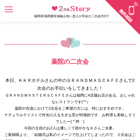
福岡初!福岡最安値級お笑い芸人が司会の二次会代行!!
薬院の二次会
本日、ＫＫＲホテルさんの中のＧＲＡＮＤＭＡＳＣＡＦＥさんで2
次会のお手伝いをしてきました！
ＧＲＡＮＤＭＡＳＴＥＲＳＣＡＦＥさんは福岡に4店舗お店がある
、おしゃれ
なレストランです(^^♪
薬院や百道にかけて2次会をご希望の方には、特におすすめです。
ナチュラルテイストで外光の入る大きな窓が特徴的です、
お料理も美味しそう
でしたー( *´艸｀)
今回の主役のお2人は優しくて穏やかなＫさんご夫妻。
ご新婦様より、「結婚式は私のイメージで仕上げてしまったので、
２次会はご