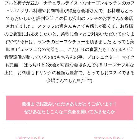
ブルと椅子が並ぶ、ナチュラルテイストなオープンキッチンのカフ
ェ♡♡ グリル料理やお肉料理が得意な会場さんで、お料理もとっ
てもおいしいと評判♡♡ この日も沢山のランチのお客さんが来店
されてました。 スタッフの皆さんもとても感じが良くて、お客様
のご要望にお応えしたいと、柔軟に色々とご対応いただいておりま
す!(^^)! 今日は、ランチのビーフシチューを頂きました!とっても美
味!!! ビュッフェ台の食器も、、こだわりの食器たち！かわいい♡
音響設備が整っているのはもちろんの事、プロジェクター、マイク
も完備、 ばっちりと2次会が可能な会場さんです!! リーズナブルな
上に、お料理もドリンクの種類も豊富で、とってもおススメできる
会場さんでした!‼(*^-^*)
最後までお読みいただきありがとうございます！
ぜひあなたもこんな二次会を開いてみませんか
« 前の記事を見る
次の記事を見る »