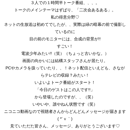
３人での１時間半トーク番組、、、。
トークのメインテーマはずばり、「二次会あるある」。
私の得意分野♡
ネットの生放送は初めてでしたが、、実際は緑の暗幕の前で撮影し
ているのに
目の前のモニターには、合成の背景が!!
すごい！
電波少年みたい!!（笑）（ちょっと古いかな。）
画面の向かいには結構スタッフさんが居たり。
PCやカメラを扱っていたり、、！ネット配信といえども、さなが
らテレビの収録？みたい！
いよいよトーク番組がスタート！
「今日のゲストはこの人です!!」
から登場したのですが、、（笑）
いやいや、誰やねん状態です（笑）
ニコニコ動画なので視聴者さんからどんどんメッセージが届きます
( *´ｖ｀)
見ていただた皆さん、メッセージ、ありがとうございます♡