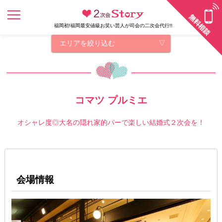
福岡初!福岡最安値級お笑い芸人が司会の二次会代行!!
エリアを絞り込む
コマツ プルミエ
オシャレ度◎大名の隠れ家的バーで楽しい結婚式２次会を！
会場情報