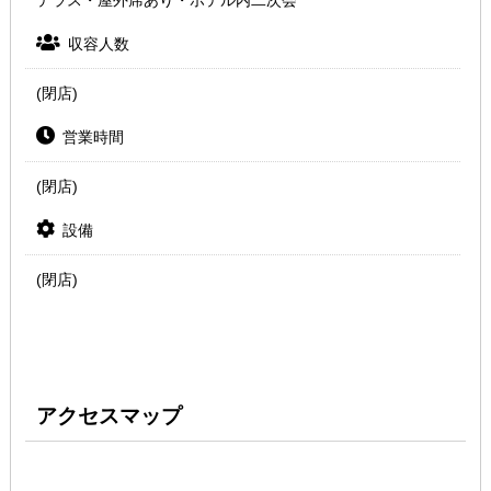
テラス・屋外席あり・ホテル内二次会
収容人数
(閉店)
営業時間
(閉店)
設備
(閉店)
アクセスマップ