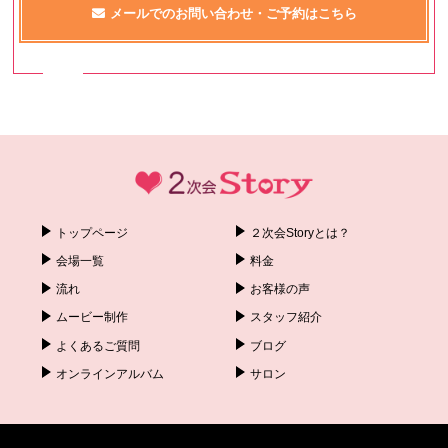
メールでのお問い合わせ・ご予約はこちら
トップページ
２次会Storyとは？
会場一覧
料金
流れ
お客様の声
ムービー制作
スタッフ紹介
よくあるご質問
ブログ
オンラインアルバム
サロン