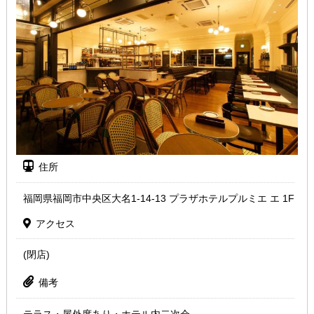
住所
福岡県福岡市中央区大名1-14-13 プラザホテルプルミエ エ 1F
アクセス
(閉店)
備考